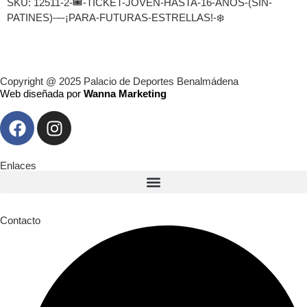
SKU:
12511-2-🎟️-TICKET-JOVEN-HASTA-16-AÑOS-(SIN-
PATINES)-–-¡PARA-FUTURAS-ESTRELLAS!-❄️
Copyright @ 2025 Palacio de Deportes Benalmádena
Web diseñada por
Wanna Marketing
Enlaces
Contacto