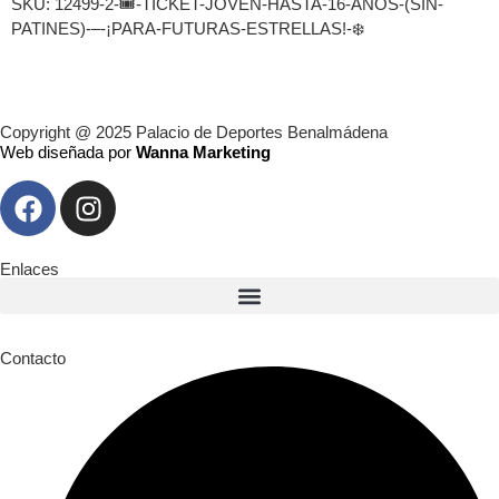
SKU:
12499-2-🎟️-TICKET-JOVEN-HASTA-16-AÑOS-(SIN-
PATINES)-–-¡PARA-FUTURAS-ESTRELLAS!-❄️
Copyright @ 2025 Palacio de Deportes Benalmádena
Web diseñada por
Wanna Marketing
Enlaces
Contacto