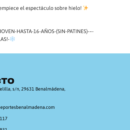
empiece el espectáculo sobre hielo!
-JOVEN-HASTA-16-AÑOS-(SIN-PATINES)-–-
AS!-
CTO
elilla, s/n, 29631 Benalmádena,
deportesbenalmadena.com
 117
 931