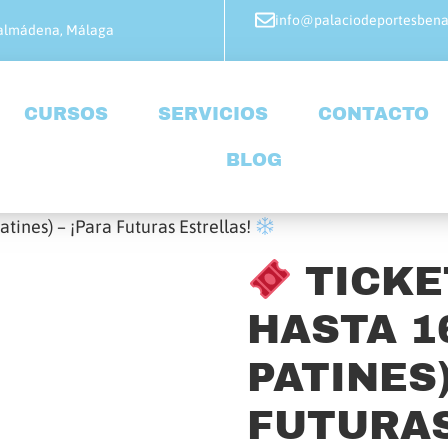
info@palaciodeportesben
enalmádena, Málaga
CURSOS
SERVICIOS
CONTACTO
BLOG
tines) – ¡Para Futuras Estrellas!
TICKE
HASTA 1
PATINES)
FUTURAS