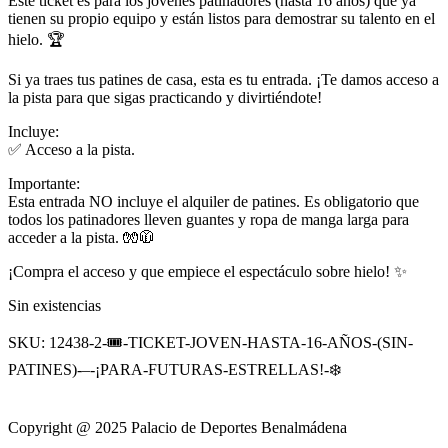
Este ticket es para los jóvenes patinadores (hasta 16 años) que ya
tienen su propio equipo y están listos para demostrar su talento en el
hielo. 🏆
Si ya traes tus patines de casa, esta es tu entrada. ¡Te damos acceso a
la pista para que sigas practicando y divirtiéndote!
Incluye:
✅ Acceso a la pista.
Importante:
Esta entrada NO incluye el alquiler de patines. Es obligatorio que
todos los patinadores lleven guantes y ropa de manga larga para
acceder a la pista. 🧤🧥
¡Compra el acceso y que empiece el espectáculo sobre hielo! ✨
Sin existencias
SKU:
12438-2-🎟️-TICKET-JOVEN-HASTA-16-AÑOS-(SIN-
PATINES)-–-¡PARA-FUTURAS-ESTRELLAS!-❄️
Copyright @ 2025 Palacio de Deportes Benalmádena