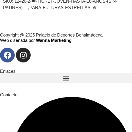
SKU:
12426-2-🎟️-TICKET-JOVEN-HASTA-16-AÑOS-(SIN-
PATINES)-–-¡PARA-FUTURAS-ESTRELLAS!-❄️
Copyright @ 2025 Palacio de Deportes Benalmádena
Web diseñada por
Wanna Marketing
Enlaces
Contacto