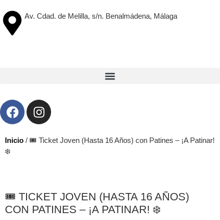
Av. Cdad. de Melilla, s/n. Benalmádena, Málaga
Inicio
/ 🎟️ Ticket Joven (Hasta 16 Años) con Patines – ¡A Patinar!
❄️
🎟️ TICKET JOVEN (HASTA 16 AÑOS)
CON PATINES – ¡A PATINAR! ❄️