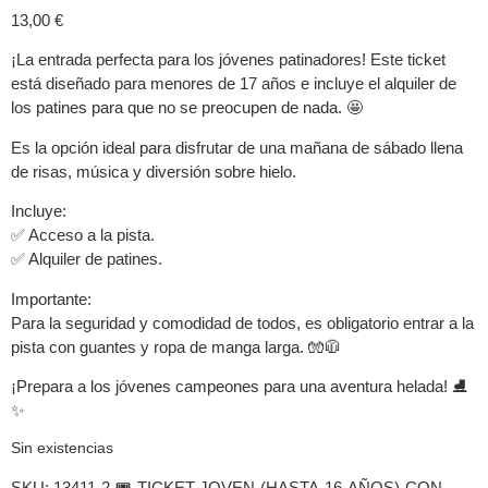
13,00
€
¡La entrada perfecta para los jóvenes patinadores! Este ticket
está diseñado para menores de 17 años e incluye el alquiler de
los patines para que no se preocupen de nada. 🤩
Es la opción ideal para disfrutar de una mañana de sábado llena
de risas, música y diversión sobre hielo.
Incluye:
✅ Acceso a la pista.
✅ Alquiler de patines.
Importante:
Para la seguridad y comodidad de todos, es obligatorio entrar a la
pista con guantes y ropa de manga larga. 🧤🧥
¡Prepara a los jóvenes campeones para una aventura helada! ⛸️
✨
Sin existencias
SKU:
13411-2-🎟️-TICKET-JOVEN-(HASTA-16-AÑOS)-CON-