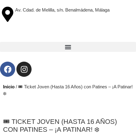
Av. Cdad. de Melilla, s/n. Benalmádena, Málaga
Inicio
/ 🎟️ Ticket Joven (Hasta 16 Años) con Patines – ¡A Patinar!
❄️
🎟️ TICKET JOVEN (HASTA 16 AÑOS)
CON PATINES – ¡A PATINAR! ❄️