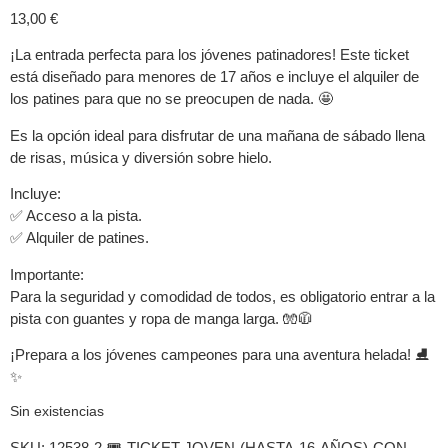
13,00
€
¡La entrada perfecta para los jóvenes patinadores! Este ticket
está diseñado para menores de 17 años e incluye el alquiler de
los patines para que no se preocupen de nada. 🤩
Es la opción ideal para disfrutar de una mañana de sábado llena
de risas, música y diversión sobre hielo.
Incluye:
✅ Acceso a la pista.
✅ Alquiler de patines.
Importante:
Para la seguridad y comodidad de todos, es obligatorio entrar a la
pista con guantes y ropa de manga larga. 🧤🧥
¡Prepara a los jóvenes campeones para una aventura helada! ⛸️
✨
Sin existencias
SKU:
12538-2-🎟️-TICKET-JOVEN-(HASTA-16-AÑOS)-CON-