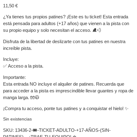
11,50
€
¿Ya tienes tus propios patines? ¡Este es tu ticket! Esta entrada
está pensada para adultos (+17 años) que vienen a la pista con
su propio equipo y solo necesitan el acceso. ⛸️💨
Disfruta de la libertad de deslizarte con tus patines en nuestra
increíble pista.
Incluye:
✅ Acceso a la pista.
Importante:
Esta entrada NO incluye el alquiler de patines. Recuerda que
para acceder a la pista es imprescindible llevar guantes y ropa de
manga larga. 🧤🧥
¡Compra tu acceso, ponte tus patines y a conquistar el hielo! ✨
Sin existencias
SKU:
13436-2-🎟️-TICKET-ADULTO-+17-AÑOS-(SIN-
PATINES)-–-¡TRAE-TU-EQUIPO!-❄️