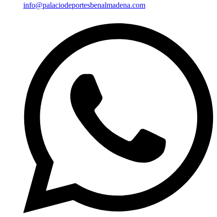
info@palaciodeportesbenalmadena.com