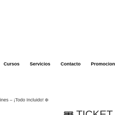
Cursos
Servicios
Contacto
Promocion
ines – ¡Todo Incluido! ❄️
🎟️ TICKE