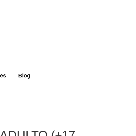
es
Blog
T ADULTO (+17