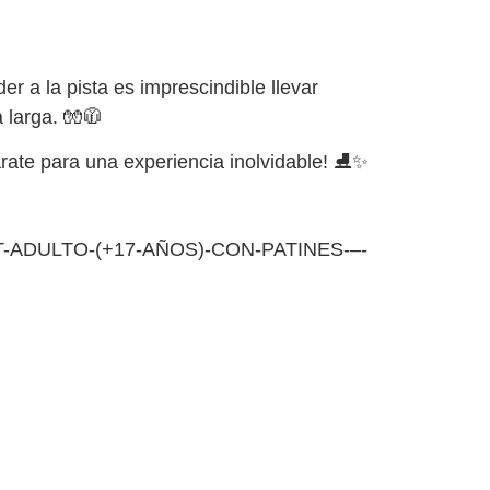
r a la pista es imprescindible llevar
 larga. 🧤🧥
rate para una experiencia inolvidable! ⛸️✨
ET-ADULTO-(+17-AÑOS)-CON-PATINES-–-