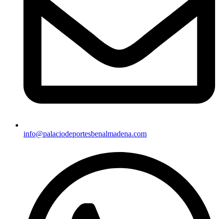
info@palaciodeportesbenalmadena.com