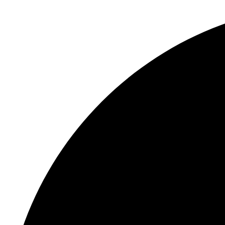
Ir
al
contenido