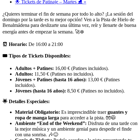
🌟 Tickets de Patinaje – Martes ⛸️
»
¿Quieres terminar el fin de semana por todo lo alto? ¡La sesión del
domingo por la tarde es tu mejor opción! Ven a la Pista de Hielo de
Benalmádena para deslizarte una última vez, reír y llenarte de buena
energía antes de empezar la semana. 🚀❄️
⏰ Horario:
De 16:00 a 21:00
🎟️ Tipos de Tickets Disponibles:
Adultos + Patines:
16,00 € (Patines incluidos).
Adultos:
11,50 € (Patines no incluidos).
Jóvenes + Patines (hasta 16 años):
13,00 € (Patines
incluidos).
Jóvenes (hasta 16 años):
8,50 € (Patines no incluidos).
🌟 Detalles Especiales:
Material Obligatorio:
Es imprescindible traer
guantes y
ropa de manga larga
para acceder a la pista. 🧤🧥
Ambiente “End of the Weekend”:
Disfruta de una tarde con
la mejor música y un ambiente genial para despedir el finde
con una sonrisa. 🎶😊