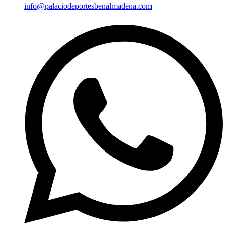
info@palaciodeportesbenalmadena.com