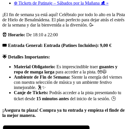
❄️ Tickets de Patinaje – Sábados por la Mañana ⛸️
»
¡El fin de semana ya está aquí! Celébralo por todo lo alto en la Pista
de Hielo de Benalmádena. El plan perfecto para dejar atrás el estrés
de la semana y dar la bienvenida a la diversión. 🥳
⏰ Horario:
De 18:10 a 22:00
🎟️ Entrada General:
Entrada (Patines Incluidos): 9,00 €
🌟 Detalles Importantes:
Material Obligatorio:
Es imprescindible traer
guantes y
ropa de manga larga
para acceder a la pista. 🧤🧥
Ambiente de Fin de Semana:
Siente la energía del viernes
con nuestra selección de música y un ambiente festivo
inmejorable. 🕺✨
Canje de Tickets:
Podrás acceder a la pista presentando tu
ticket desde
15 minutos antes
del inicio de la sesión. 🕒
¡Asegura tu plaza! Compra ya tu entrada y empieza el finde de
la mejor manera.