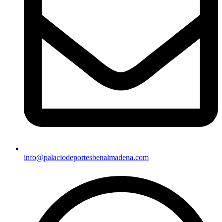
info@palaciodeportesbenalmadena.com