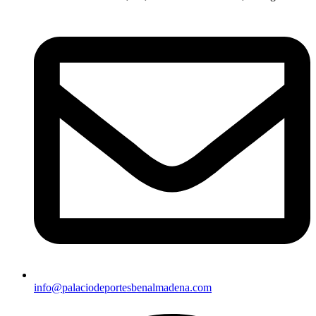
info@palaciodeportesbenalmadena.com