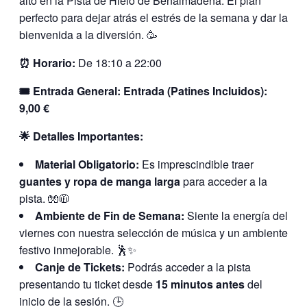
alto en la Pista de Hielo de Benalmádena. El plan
perfecto para dejar atrás el estrés de la semana y dar la
bienvenida a la diversión. 🥳
⏰ Horario:
De 18:10 a 22:00
🎟️ Entrada General:
Entrada (Patines Incluidos):
9,00 €
🌟 Detalles Importantes:
Material Obligatorio:
Es imprescindible traer
guantes y ropa de manga larga
para acceder a la
pista. 🧤🧥
Ambiente de Fin de Semana:
Siente la energía del
viernes con nuestra selección de música y un ambiente
festivo inmejorable. 🕺✨
Canje de Tickets:
Podrás acceder a la pista
presentando tu ticket desde
15 minutos antes
del
inicio de la sesión. 🕒