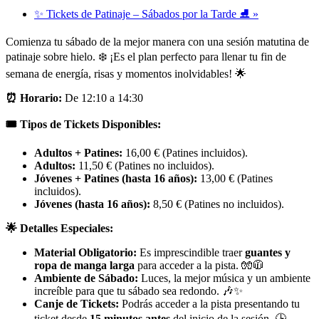
✨ Tickets de Patinaje – Sábados por la Tarde ⛸️
»
Comienza tu sábado de la mejor manera con una sesión matutina de
patinaje sobre hielo. ❄️ ¡Es el plan perfecto para llenar tu fin de
semana de energía, risas y momentos inolvidables! 🌟
⏰ Horario:
De 12:10 a 14:30
🎟️ Tipos de Tickets Disponibles:
Adultos + Patines:
16,00 € (Patines incluidos).
Adultos:
11,50 € (Patines no incluidos).
Jóvenes + Patines (hasta 16 años):
13,00 € (Patines
incluidos).
Jóvenes (hasta 16 años):
8,50 € (Patines no incluidos).
🌟 Detalles Especiales:
Material Obligatorio:
Es imprescindible traer
guantes y
ropa de manga larga
para acceder a la pista. 🧤🧥
Ambiente de Sábado:
Luces, la mejor música y un ambiente
increíble para que tu sábado sea redondo. 🎶✨
Canje de Tickets:
Podrás acceder a la pista presentando tu
ticket desde
15 minutos antes
del inicio de la sesión. 🕒