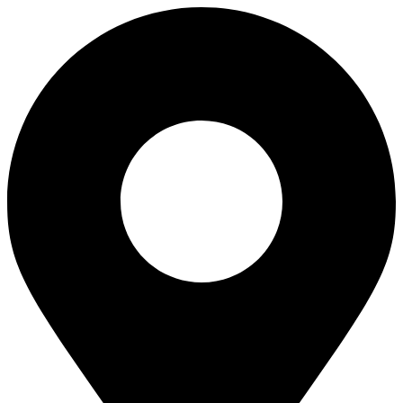
Ir
al
contenido