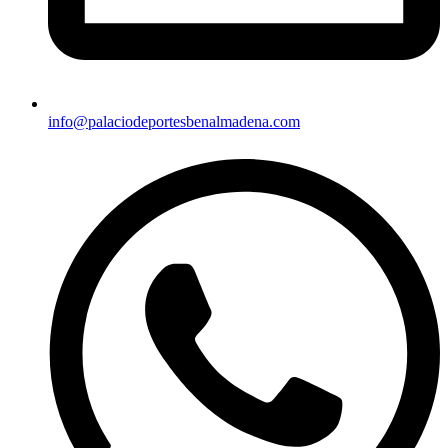
info@palaciodeportesbenalmadena.com