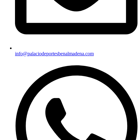
info@palaciodeportesbenalmadena.com