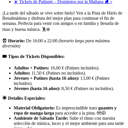
☀️ Tickets de Patinaje – Domingos por la Mañana ⛸️
»
¡La tarde del sábado se vive sobre hielo! Ven a la Pista de Hielo de
Benalmádena y disfruta del mejor plan para continuar el fin de
semana. Perfecta para venir con amigos o en familia y llenarla de
risas y buena música. 🕺❄️
⏰ Horario:
De 16:00 a 22:00
(horario largo para máxima
diversión)
🎟️ Tipos de Tickets Disponibles:
Adultos + Patines:
16,00 € (Patines incluidos).
Adultos:
11,50 € (Patines no incluidos).
Jóvenes + Patines (hasta 16 años):
13,00 € (Patines
incluidos).
Jóvenes (hasta 16 años):
8,50 € (Patines no incluidos).
🌟 Detalles Especiales:
Material Obligatorio:
Es imprescindible traer
guantes y
ropa de manga larga
para acceder a la pista. 🧤🧥
Ambiente de Sábado Tarde:
Sube el ritmo con nuestra
selección de música, luces y el mejor ambiente para una tarde