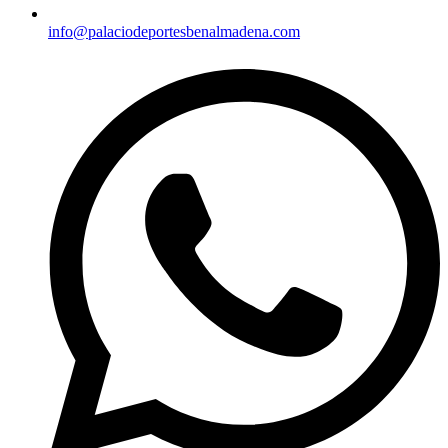
info@palaciodeportesbenalmadena.com