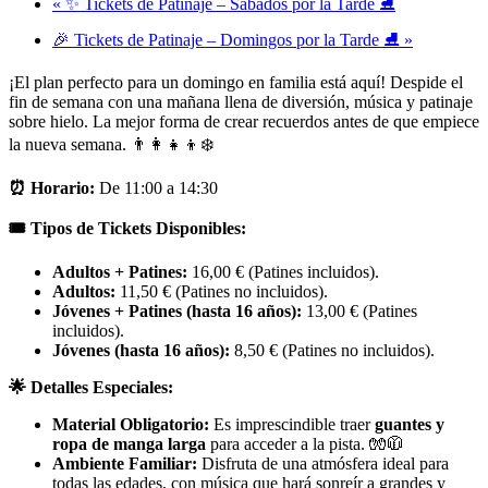
«
✨ Tickets de Patinaje – Sábados por la Tarde ⛸️
🎉 Tickets de Patinaje – Domingos por la Tarde ⛸️
»
¡El plan perfecto para un domingo en familia está aquí! Despide el
fin de semana con una mañana llena de diversión, música y patinaje
sobre hielo. La mejor forma de crear recuerdos antes de que empiece
la nueva semana. 👨‍👩‍👧‍👦❄️
⏰ Horario:
De 11:00 a 14:30
🎟️ Tipos de Tickets Disponibles:
Adultos + Patines:
16,00 € (Patines incluidos).
Adultos:
11,50 € (Patines no incluidos).
Jóvenes + Patines (hasta 16 años):
13,00 € (Patines
incluidos).
Jóvenes (hasta 16 años):
8,50 € (Patines no incluidos).
🌟 Detalles Especiales:
Material Obligatorio:
Es imprescindible traer
guantes y
ropa de manga larga
para acceder a la pista. 🧤🧥
Ambiente Familiar:
Disfruta de una atmósfera ideal para
todas las edades, con música que hará sonreír a grandes y